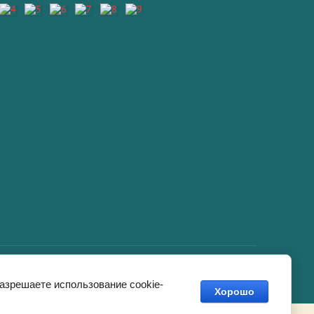
Мегагрупп.ру
разрешаете использование cookie-
Хорошо
о,