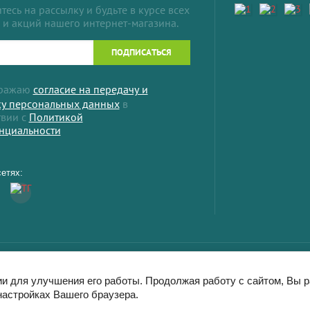
есь на рассылку и будьте в курсе всех
 и акций нашего интернет-магазина.
ПОДПИСАТЬСЯ
ыражаю
согласие на передачу и
ку персональных данных
в
твии с
Политикой
нциальности
етях:
ии для улучшения его работы. Продолжая работу с сайтом, Вы 
настройках Вашего браузера.
тот сайт использует файлы cookie и метаданные. Продолжая просматривать ег