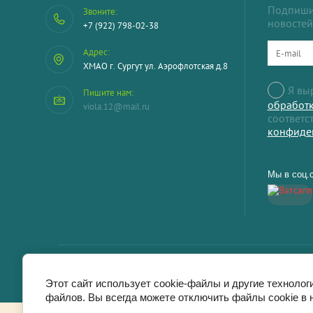
Подпишит
Звоните:
новостей
+7 (922) 798-02-38
Адрес:
ХМАО г. Сургут ул. Аэрофлотская д.8
Я в
Пишите нам:
обработ
viola.12@mail.ru
соответс
конфиде
Мы в соц.с
Copyright
Политика конфиденциальности
Этот сайт использует cookie-файлы и другие технолог
файлов. Вы всегда можете отключить файлы cookie в 
Э