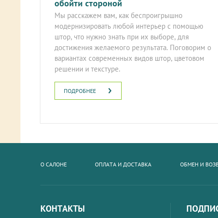
обойти стороной
Мы расскажем вам, как беспроигрышно
модернизировать любой интерьер с помощью
штор, что нужно знать при их выборе, для
достижения желаемого результата. Поговорим о
вариантах современных видов штор, цветовом
решении и текстуре.
ПОДРОБНЕЕ
О САЛОНЕ
ОПЛАТА И ДОСТАВКА
ОБМЕН И ВОЗ
КОНТАКТЫ
ПОДПИС