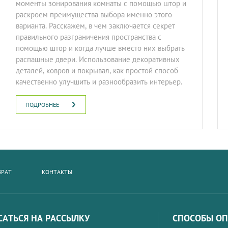
моменты зонирования комнаты с помощью штор и
раскроем преимущества выбора именно этого
варианта. Расскажем, в чем заключается секрет
правильного разграничения пространства с
помощью штор и когда лучше вместо них выбрать
распашные двери. Использование декоративных
деталей, ковров и покрывал, как простой способ
качественно улучшить и разнообразить интерьер.
ПОДРОБНЕЕ
ВРАТ
КОНТАКТЫ
АТЬСЯ НА РАССЫЛКУ
СПОСОБЫ О